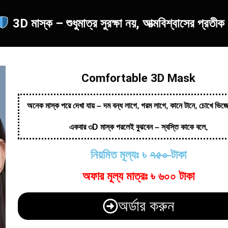
3D মাস্ক – শুধুমাত্র সুরক্ষা নয়, আত্মবিশ্বাসের প্রতী
Comfortable 3D Mask
অনেক মাস্ক পরে দেখা যায় – দম বন্ধ লাগে, গরম লাগে, কানে টানে, চোখে ভিজে
একবার ৩D মাস্ক পরলেই বুঝবেন – স্বস্তি কাকে বলে,
নিয়মিত মূল্যঃ ৳
৭৫০
টাকা
অফার মূল্য মাত্রঃ ৳ ৬০০ টাকা
অর্ডার করুন