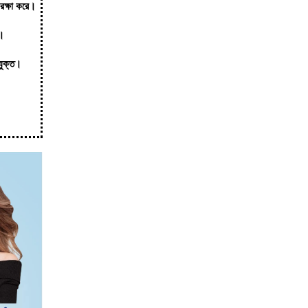
 রক্ষা করে।
ধ।
যুক্ত।