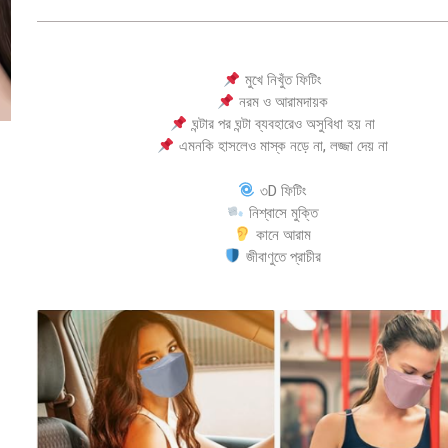
মুখে নিখুঁত ফিটিং
নরম ও আরামদায়ক
ঘন্টার পর ঘন্টা ব্যবহারেও অসুবিধা হয় না
এমনকি হাসলেও মাস্ক নড়ে না, লজ্জা দেয় না
৩D ফিটিং
নিশ্বাসে মুক্তি
কানে আরাম
জীবাণুতে প্রাচীর