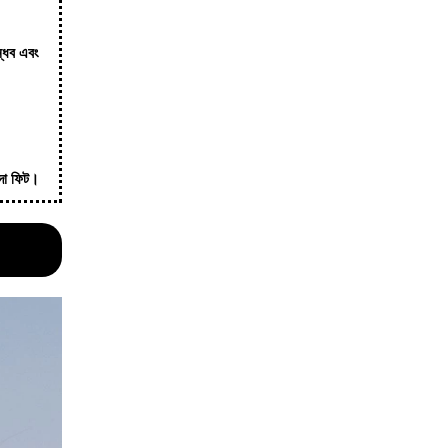
ন্ধব এবং
দা ফিট।