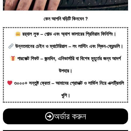
কেন আপনি ঘড়িটি কিনবেন ?
রয়্যাল লুক – গোল্ড এবং অ্যাশ কালারের প্রিমিয়াম ফিনিশিং।
উন্নতমানের চেইন ও ম্যাটেরিয়াল – লং লাস্টিং এবং স্কিন-ফ্রেন্ডলি।
পারফেক্ট গিফট – জন্মদিন, এনিভার্সারি বা বিশেষ মুহূর্তের জন্য আদর্শ
উপহার।
৩০০০+ সন্তুষ্ট ক্রেতা – আমাদের প্রোডাক্ট ও সার্ভিস নিয়ে এক্সট্রিমলি
খুশি।
অর্ডার করুন