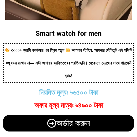
Smart watch for men
৩০০০+ হ্যাপি কাস্টমার এর প্রিয় পছন্দ
আপনার স্টাইল, আপনার স্টেটমেন্ট এই ঘড়িটি
শুধু সময় দেখায় না— এটা আপনার ব্যক্তিত্বের প্রতিচ্ছবি। যেকোনো ড্রেসের সাথে পারফেক্ট
ম্যাচ!
নিয়মিত মূল্যঃ
৳৬৫০০ টাকা
অফার মূল্য মাত্রঃ ৳৪৯০০ টাকা
অর্ডার করুন